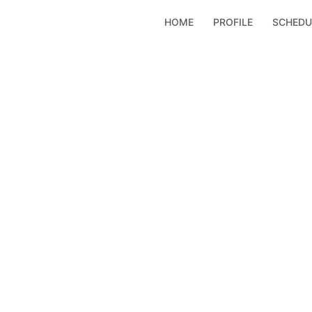
コ
HOME
PROFILE
SCHEDU
ン
テ
ン
ツ
へ
ス
キ
ッ
プ