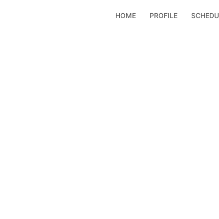
コ
HOME
PROFILE
SCHEDU
ン
テ
ン
ツ
へ
ス
キ
ッ
プ