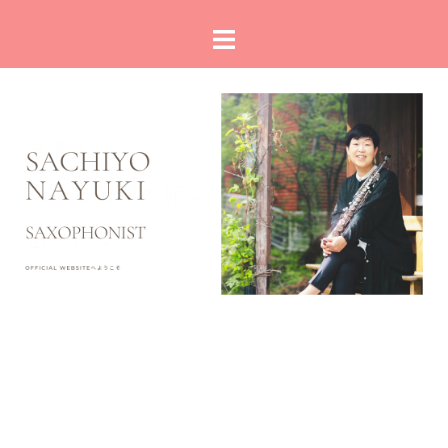
コ
ト
ン
グ
テ
ル
ン
メ
ツ
ニ
へ
ュ
ス
ー
キ
ッ
プ